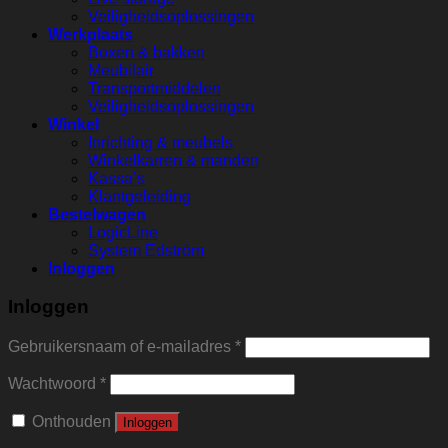
Veiligheidsoplossingen
Werkplaats
Boxen & bakken
Meubilair
Transportmiddelen
Veiligheidsoplossingen
Winkel
Inrichting & meubels
Winkelkarren & manden
Kassa’s
Klantgeleiding
Bestelwagen
LogicLine
System Edström
Inloggen
Inloggen
Gebruikersnaam of e-mailadres
*
Wachtwoord
*
Onthouden
Inloggen