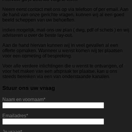
Neem eerst contact met ons op via telefoon of per email. Aan
de hand van onze gerichte vragen, kunnen wij al een goed
beeld scheppen van uw behoeften.
indien mogelijk, mail ons uw plan ( dwg, pdf of schets ) en wij
adviseren u over de beste lay-out.
Aan de hand hiervan kunnen wij in veel gevallen al een
offerte opmaken. Wanneer u wenst komen wij ter plaatsen
voor een opmeting of bespreking.
Voor alle verdere inlichtingen die u wenst te ontvangen, of
voor het maken van een afspraak ter plaatse, kan u ons
steeds bereiken via een van onderstaande kanalen.
Stuur ons uw vraag
Naam en voornaam*
Emailadres*
Je vraag*