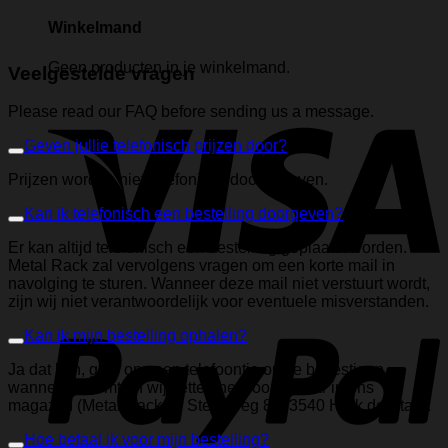
Winkelmand
Geen producten in je winkelmand.
Veelgestelde vragen
Please read our FAQ before sending us a message.
Geven jullie telefonisch prijzen door?
Prijzen worden niet telefonisch doorgegeven.
Kan ik telefonisch een bestelling doorgeven?
Er kan altijd telefonisch een bestelling geplaatst worden.
Metal Rack zal vervolgens vragen om een korte mail in
navolging te sturen. Wanneer deze mail niet verstuurt wordt,
zijn wij niet verantwoordelijk voor eventuele misverstanden.
Kan ik mijn bestelling ophalen?
Ja dat kan, geef ons een telefoontje om te bevestigen
wanneer u komt en wij zetten het voor u klaar in ons
magazijn (Metal Rack bv Steenweg 82, 3540 Herk de Stad).
Hoe betaal ik voor mijn bestelling?