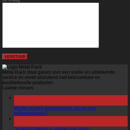
Metal Rack staat garant voor een snelle en uitstekende
service en werkt uitsluitend met betrouwbare en
kwaliteitsvolle producten.
Laatste nieuws
11
mei
Welke soorten beveiligingen zijn er voor
palletstellingen?
16
jun
System Edström is veiliger dan veilig