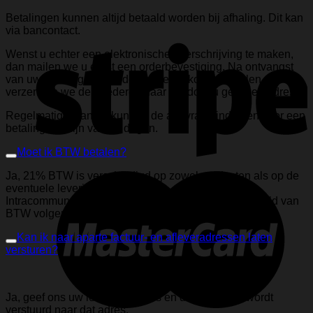
Betalingen kunnen altijd betaald worden bij afhaling. Dit kan
via bancontact.
Wenst u echter een elektronische overschrijving te maken,
dan mailen we u eerst een orderbevestiging. Na ontvangst
van uw betaling, kan je de goederen komen afhalen of
verzenden we de goederen naar het door u gekozen adres.
Regelmatige klanten kunnen de aanvraag indienen voor een
betalingstermijn van 30 dagen.
Moet ik BTW betalen?
Ja, 21% BTW is verschuldigd op zowel producten als op de
eventuele leveringskost.
Intracommunautaire leveringen zijn evenwel vrijgesteld van
BTW volgens art 39bis.
Kan ik naar aparte factuur- en afleveradressen laten
versturen?
Ja, geef ons uw levering details en de bestelling wordt
verstuurd naar dat adres.