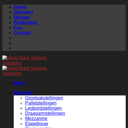
Skip
Home
to
Diensten
content
Nieuws
Realisaties
Faq
Contact
Menu
Magazijn
Grootvakstellingen
Palletstellingen
Legbordstellingen
Draagarmstellingen
Mezzanine
Etagebouw