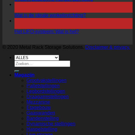
16
jun
Wat is de ideale winkelinrichting?
03
apr
Het LIFO-systeem: Wat is het?
© 2020 Metal Rack Storage Solutions.
Disclaimer & privacy.
Zoeken
naar:
Magazijn
Grootvakstellingen
Palletstellingen
Legbordstellingen
Draagarmstellingen
Mezzanine
Etagebouw
Gaaswanden
Bandenstelling
Dynamische stellingen
Haspelstelling
Live storage