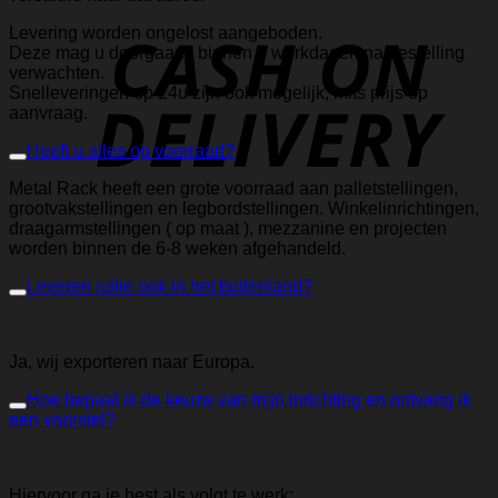
Levering worden ongelost aangeboden.
Deze mag u doorgaans binnen 5 werkdagen na bestelling
verwachten.
Snelleveringen op 24u zijn ook mogelijk, mits prijs op
aanvraag.
Heeft u alles op voorraad?
Metal Rack heeft een grote voorraad aan palletstellingen,
grootvakstellingen en legbordstellingen. Winkelinrichtingen,
draagarmstellingen ( op maat ), mezzanine en projecten
worden binnen de 6-8 weken afgehandeld.
Leveren jullie ook in het buitenland?
Ja, wij exporteren naar Europa.
Hoe bepaal ik de keuze van mijn inrichting en ontvang ik
een voorstel?
Hiervoor ga je best als volgt te werk: